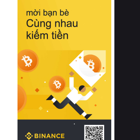
biệt từ bề mặt vải mềm mịn, khả năng
thoáng khí tuyệt vời cho đến độ đàn
hồi chuẩn xác của phần đệm nâng đỡ
cột sống.
Bên cạnh đó, việc lựa chọn các dòng
sản phẩm đạt chuẩn chất lượng quốc
tế còn giúp ngăn ngừa tình trạng kích
ứng da, hạn chế sự phát triển của vi
khuẩn và nấm mốc trong điều kiện
thời tiết nóng ẩm. Bạn có thể tìm hiểu
thêm các nghiên cứu khoa học về tác
động của giấc ngủ và môi trường
phòng ngủ đối với sức khỏe con
người tại Sleep Foundation (External
Link) để có cái nhìn toàn diện hơn.
2. Các tiêu chí vàng khi lựa chọn
chăn ga gối đệm cao cấp cho phòng
ngủ
Để sở hữu một bộ chăn ga gối đệm
cao cấp hoàn hảo cả về thẩm mỹ lẫn
công năng, người tiêu dùng cần cân
nhắc kỹ lưỡng các tiêu chí quan trọng