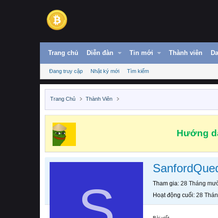
Trang chủ
Diễn đàn
Tin mới
Thành viên
Da
Đang truy cập
Nhật ký mới
Tìm kiếm
Trang Chủ
Thành Viên
Hướng dẫ
SanfordQue
S
Tham gia
28 Tháng mườ
Hoạt động cuối
28 Thán
Bài viết