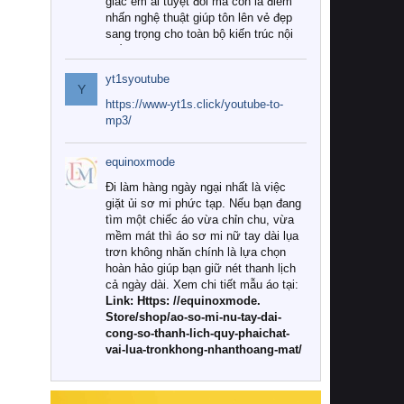
giác êm ái tuyệt đối mà còn là điểm
nhấn nghệ thuật giúp tôn lên vẻ đẹp
sang trọng cho toàn bộ kiến trúc nội
thất.
yt1syoutube
Tuy nhiên, giữa thị trường đa dạng
Y
với vô vàn thương hiệu và mẫu mã
https://www-yt1s.click/youtube-to-
như hiện nay, làm thế nào để chọn
mp3/
được những bộ chăn ga gối đệm cao
cấp thực sự chất lượng, phù hợp với
equinoxmode
khí hậu và nhu cầu sử dụng của gia
đình? Hãy cùng chúng tôi đi tìm lời
Đi làm hàng ngày ngại nhất là việc
giải đáp chi tiết qua bài viết dưới đây.
giặt ủi sơ mi phức tạp. Nếu bạn đang
tìm một chiếc áo vừa chỉn chu, vừa
1. Tại sao các gia đình hiện đại lại ưa
mềm mát thì áo sơ mi nữ tay dài lụa
chuộng chăn ga gối đệm cao cấp?
trơn không nhăn chính là lựa chọn
hoàn hảo giúp bạn giữ nét thanh lịch
Khác với các dòng sản phẩm thông
cả ngày dài. Xem chi tiết mẫu áo tại:
thường, những bộ chăn ga gối đệm
Link: Https: //equinoxmode.
cao cấp trải qua quy trình sản xuất
Store/shop/ao-so-mi-nu-tay-dai-
nghiêm ngặt từ khâu chọn lọc nguyên
cong-so-thanh-lich-quy-phaichat-
liệu tự nhiên đến công nghệ dệt
vai-lua-tronkhong-nhanthoang-mat/
nhuộm hiện đại không chứa hóa chất
độc hại. Khi sử dụng dòng sản phẩm
này, bạn sẽ cảm nhận rõ rệt sự khác