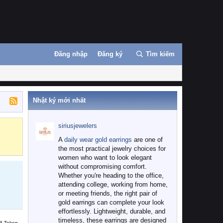
Đăng nhập
Đăng ký
Tìm kiếm
Nhật ký mới nhất
siriusjewelers
Binance
MEXC
A
daily wear gold earrings
are one of
the most practical jewelry choices for
women who want to look elegant
without compromising comfort.
Whether you're heading to the office,
attending college, working from home,
or meeting friends, the right pair of
gold earrings can complete your look
effortlessly. Lightweight, durable, and
timeless, these earrings are designed
B Token