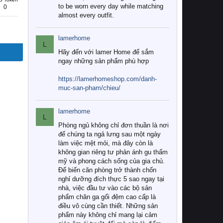
to be worn every day while matching
0
almost every outfit.
lamerhome
L
Hãy đến với lamer Home để sắm
ngay những sản phẩm phù hợp
https://lamerhomeshop.com/danh-
muc-san-pham/chieu/
lamerhome
L
Phòng ngủ không chỉ đơn thuần là nơi
để chúng ta ngả lưng sau một ngày
làm việc mệt mỏi, mà đây còn là
không gian riêng tư phản ánh gu thẩm
mỹ và phong cách sống của gia chủ.
Để biến căn phòng trở thành chốn
nghỉ dưỡng đích thực 5 sao ngay tại
nhà, việc đầu tư vào các bộ sản
phẩm chăn ga gối đệm cao cấp là
điều vô cùng cần thiết. Những sản
phẩm này không chỉ mang lại cảm