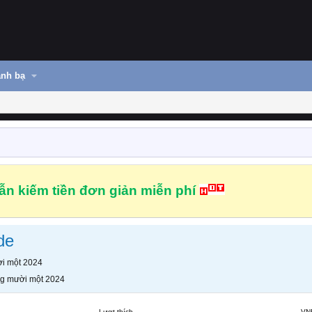
nh bạ
n kiếm tiền đơn giản miễn phí
de
i một 2024
g mười một 2024
Lượt thích
VN