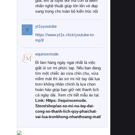
giác êm ái tuyệt đối mà còn là điểm
nhấn nghệ thuật giúp tôn lên vẻ đẹp
sang trọng cho toàn bộ kiến trúc nội
thất.
yt1syoutube
Tuy nhiên, giữa thị trường đa dạng
Y
với vô vàn thương hiệu và mẫu mã
https://www-yt1s.click/youtube-to-
như hiện nay, làm thế nào để chọn
mp3/
được những bộ chăn ga gối đệm cao
cấp thực sự chất lượng, phù hợp với
equinoxmode
khí hậu và nhu cầu sử dụng của gia
đình? Hãy cùng chúng tôi đi tìm lời
Đi làm hàng ngày ngại nhất là việc
giải đáp chi tiết qua bài viết dưới đây.
giặt ủi sơ mi phức tạp. Nếu bạn đang
tìm một chiếc áo vừa chỉn chu, vừa
1. Tại sao các gia đình hiện đại lại ưa
mềm mát thì áo sơ mi nữ tay dài lụa
chuộng chăn ga gối đệm cao cấp?
trơn không nhăn chính là lựa chọn
hoàn hảo giúp bạn giữ nét thanh lịch
Khác với các dòng sản phẩm thông
cả ngày dài. Xem chi tiết mẫu áo tại:
thường, những bộ chăn ga gối đệm
Link: Https: //equinoxmode.
cao cấp trải qua quy trình sản xuất
Store/shop/ao-so-mi-nu-tay-dai-
nghiêm ngặt từ khâu chọn lọc nguyên
cong-so-thanh-lich-quy-phaichat-
liệu tự nhiên đến công nghệ dệt
vai-lua-tronkhong-nhanthoang-mat/
nhuộm hiện đại không chứa hóa chất
độc hại. Khi sử dụng dòng sản phẩm
này, bạn sẽ cảm nhận rõ rệt sự khác