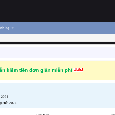
nh bạ
n kiếm tiền đơn giản miễn phí
n 2024
g chín 2024
Lượt thích
VN