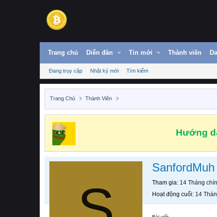
Trang chủ
Diễn đàn
Tin mới
Thành viên
Da
Đang truy cập
Nhật ký mới
Tìm kiếm
Trang Chủ
Thành Viên
Hướng dẫ
SanfordMuh
S
Tham gia
14 Tháng chí
Hoạt động cuối
14 Thán
Bài viết