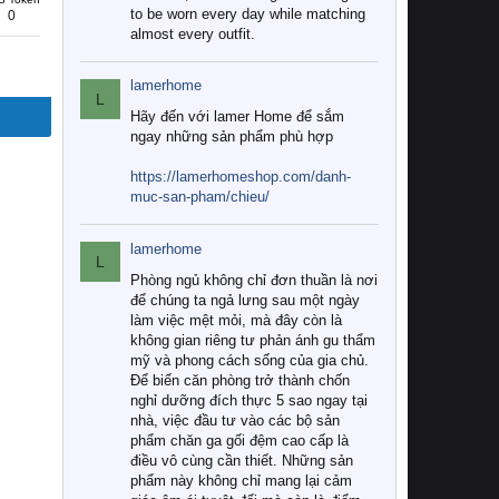
to be worn every day while matching
0
almost every outfit.
lamerhome
L
Hãy đến với lamer Home để sắm
ngay những sản phẩm phù hợp
https://lamerhomeshop.com/danh-
muc-san-pham/chieu/
lamerhome
L
Phòng ngủ không chỉ đơn thuần là nơi
để chúng ta ngả lưng sau một ngày
làm việc mệt mỏi, mà đây còn là
không gian riêng tư phản ánh gu thẩm
mỹ và phong cách sống của gia chủ.
Để biến căn phòng trở thành chốn
nghỉ dưỡng đích thực 5 sao ngay tại
nhà, việc đầu tư vào các bộ sản
phẩm chăn ga gối đệm cao cấp là
điều vô cùng cần thiết. Những sản
phẩm này không chỉ mang lại cảm