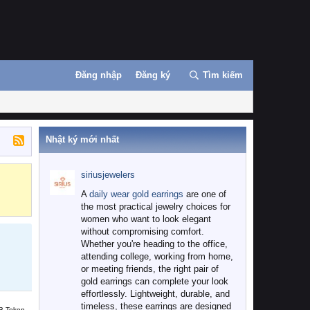
Đăng nhập
Đăng ký
Tìm kiếm
Nhật ký mới nhất
siriusjewelers
Binance
MEXC
A
daily wear gold earrings
are one of
the most practical jewelry choices for
women who want to look elegant
without compromising comfort.
Whether you're heading to the office,
attending college, working from home,
or meeting friends, the right pair of
gold earrings can complete your look
effortlessly. Lightweight, durable, and
timeless, these earrings are designed
B Token