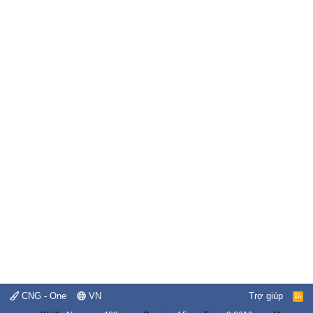
CNG - One
VN
Trợ giúp
R
S