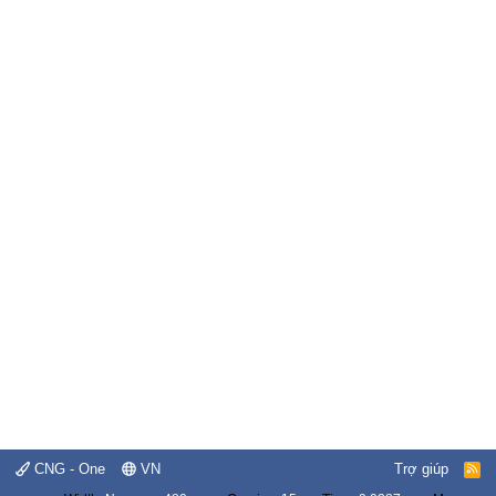
CNG - One
VN
Trợ giúp
R
S