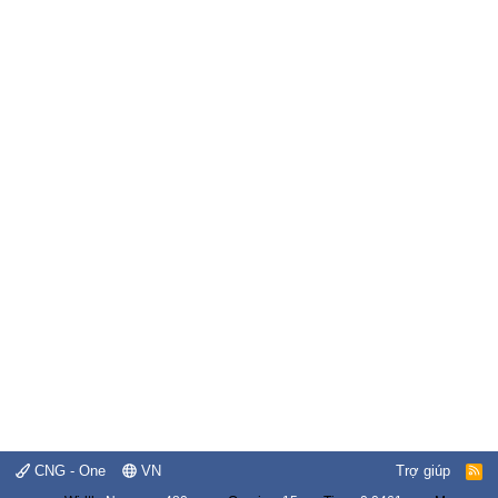
CNG - One
VN
Trợ giúp
R
S