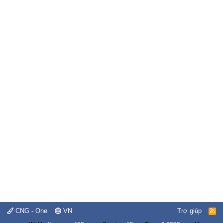
CNG - One
VN
Trợ giúp
R
S