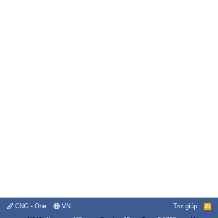
CNG - One
VN
Trợ giúp
R
S