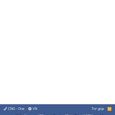
CNG - One
VN
Trợ giúp
R
S