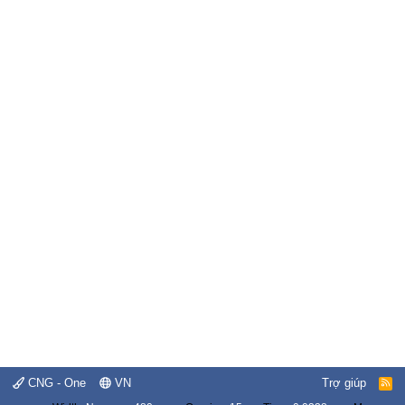
CNG - One
VN
Trợ giúp
R
S