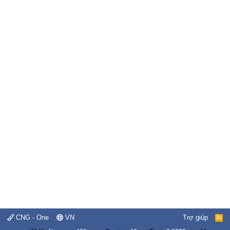
CNG - One
VN
Trợ giúp
R
S