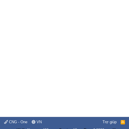
CNG - One
VN
Trợ giúp
R
S