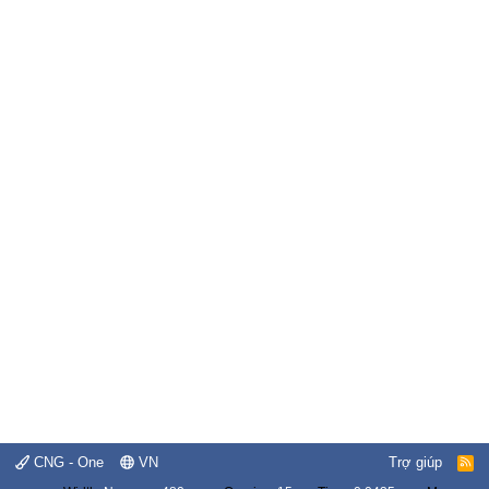
CNG - One
VN
Trợ giúp
R
S