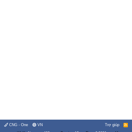
CNG - One
VN
Trợ giúp
R
S