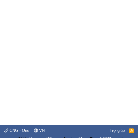
CNG - One
VN
Trợ giúp
R
S