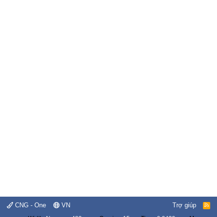
CNG - One
VN
Trợ giúp
R
S