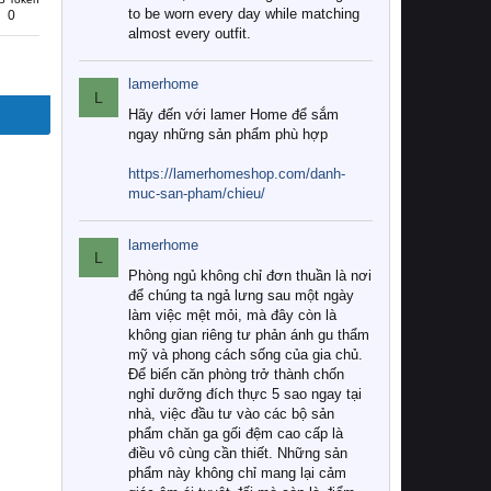
to be worn every day while matching
0
almost every outfit.
lamerhome
L
Hãy đến với lamer Home để sắm
ngay những sản phẩm phù hợp
https://lamerhomeshop.com/danh-
muc-san-pham/chieu/
lamerhome
L
Phòng ngủ không chỉ đơn thuần là nơi
để chúng ta ngả lưng sau một ngày
làm việc mệt mỏi, mà đây còn là
không gian riêng tư phản ánh gu thẩm
mỹ và phong cách sống của gia chủ.
Để biến căn phòng trở thành chốn
nghỉ dưỡng đích thực 5 sao ngay tại
nhà, việc đầu tư vào các bộ sản
phẩm chăn ga gối đệm cao cấp là
điều vô cùng cần thiết. Những sản
phẩm này không chỉ mang lại cảm