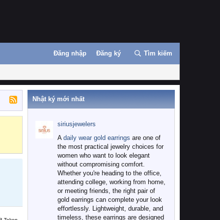
Đăng nhập
Đăng ký
Tìm kiếm
Nhật ký mới nhất
siriusjewelers
Binance
MEXC
A
daily wear gold earrings
are one of
the most practical jewelry choices for
women who want to look elegant
without compromising comfort.
Whether you're heading to the office,
attending college, working from home,
or meeting friends, the right pair of
gold earrings can complete your look
effortlessly. Lightweight, durable, and
timeless, these earrings are designed
B Token