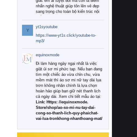
giác êm ái tuyệt đối mà còn là điểm
nhấn nghệ thuật giúp tôn lên vẻ đẹp
sang trọng cho toàn bộ kiến trúc nội
thất.
yt1syoutube
Tuy nhiên, giữa thị trường đa dạng
Y
với vô vàn thương hiệu và mẫu mã
https://www-yt1s.click/youtube-to-
như hiện nay, làm thế nào để chọn
mp3/
được những bộ chăn ga gối đệm cao
cấp thực sự chất lượng, phù hợp với
equinoxmode
khí hậu và nhu cầu sử dụng của gia
đình? Hãy cùng chúng tôi đi tìm lời
Đi làm hàng ngày ngại nhất là việc
giải đáp chi tiết qua bài viết dưới đây.
giặt ủi sơ mi phức tạp. Nếu bạn đang
tìm một chiếc áo vừa chỉn chu, vừa
1. Tại sao các gia đình hiện đại lại ưa
mềm mát thì áo sơ mi nữ tay dài lụa
chuộng chăn ga gối đệm cao cấp?
trơn không nhăn chính là lựa chọn
hoàn hảo giúp bạn giữ nét thanh lịch
Khác với các dòng sản phẩm thông
cả ngày dài. Xem chi tiết mẫu áo tại:
thường, những bộ chăn ga gối đệm
Link: Https: //equinoxmode.
cao cấp trải qua quy trình sản xuất
Store/shop/ao-so-mi-nu-tay-dai-
nghiêm ngặt từ khâu chọn lọc nguyên
cong-so-thanh-lich-quy-phaichat-
liệu tự nhiên đến công nghệ dệt
vai-lua-tronkhong-nhanthoang-mat/
nhuộm hiện đại không chứa hóa chất
độc hại. Khi sử dụng dòng sản phẩm
này, bạn sẽ cảm nhận rõ rệt sự khác