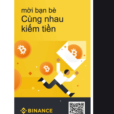
biệt từ bề mặt vải mềm mịn, khả năng
thoáng khí tuyệt vời cho đến độ đàn
hồi chuẩn xác của phần đệm nâng đỡ
cột sống.
Bên cạnh đó, việc lựa chọn các dòng
sản phẩm đạt chuẩn chất lượng quốc
tế còn giúp ngăn ngừa tình trạng kích
ứng da, hạn chế sự phát triển của vi
khuẩn và nấm mốc trong điều kiện
thời tiết nóng ẩm. Bạn có thể tìm hiểu
thêm các nghiên cứu khoa học về tác
động của giấc ngủ và môi trường
phòng ngủ đối với sức khỏe con
người tại Sleep Foundation (External
Link) để có cái nhìn toàn diện hơn.
2. Các tiêu chí vàng khi lựa chọn
chăn ga gối đệm cao cấp cho phòng
ngủ
Để sở hữu một bộ chăn ga gối đệm
cao cấp hoàn hảo cả về thẩm mỹ lẫn
công năng, người tiêu dùng cần cân
nhắc kỹ lưỡng các tiêu chí quan trọng