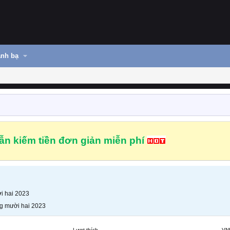
nh bạ
n kiếm tiền đơn giản miễn phí
i hai 2023
g mười hai 2023
Lượt thích
VN