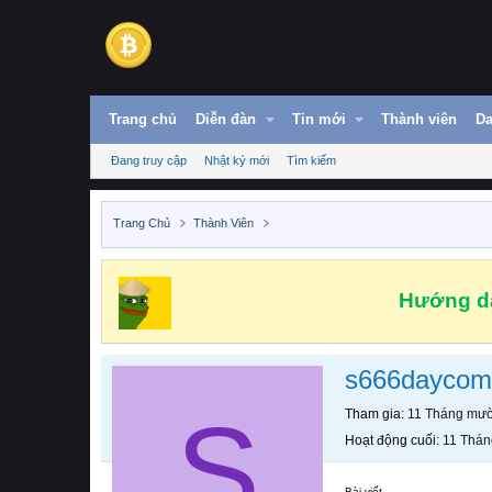
Trang chủ
Diễn đàn
Tin mới
Thành viên
Da
Đang truy cập
Nhật ký mới
Tìm kiếm
Trang Chủ
Thành Viên
Hướng dẫ
s666daycom
S
Tham gia
11 Tháng mườ
Hoạt động cuối
11 Thán
Bài viết