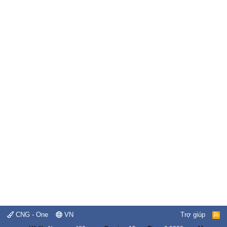
CNG - One
VN
Trợ giúp
R
S