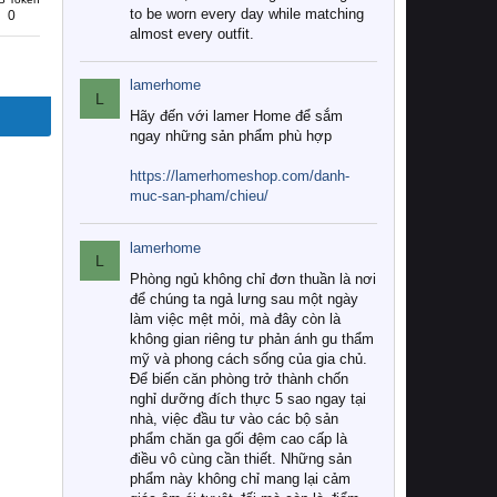
to be worn every day while matching
0
almost every outfit.
lamerhome
L
Hãy đến với lamer Home để sắm
ngay những sản phẩm phù hợp
https://lamerhomeshop.com/danh-
muc-san-pham/chieu/
lamerhome
L
Phòng ngủ không chỉ đơn thuần là nơi
để chúng ta ngả lưng sau một ngày
làm việc mệt mỏi, mà đây còn là
không gian riêng tư phản ánh gu thẩm
mỹ và phong cách sống của gia chủ.
Để biến căn phòng trở thành chốn
nghỉ dưỡng đích thực 5 sao ngay tại
nhà, việc đầu tư vào các bộ sản
phẩm chăn ga gối đệm cao cấp là
điều vô cùng cần thiết. Những sản
phẩm này không chỉ mang lại cảm