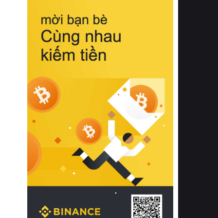
biệt từ bề mặt vải mềm mịn, khả năng
thoáng khí tuyệt vời cho đến độ đàn
hồi chuẩn xác của phần đệm nâng đỡ
cột sống.
Bên cạnh đó, việc lựa chọn các dòng
sản phẩm đạt chuẩn chất lượng quốc
tế còn giúp ngăn ngừa tình trạng kích
ứng da, hạn chế sự phát triển của vi
khuẩn và nấm mốc trong điều kiện
thời tiết nóng ẩm. Bạn có thể tìm hiểu
thêm các nghiên cứu khoa học về tác
động của giấc ngủ và môi trường
phòng ngủ đối với sức khỏe con
người tại Sleep Foundation (External
Link) để có cái nhìn toàn diện hơn.
2. Các tiêu chí vàng khi lựa chọn
chăn ga gối đệm cao cấp cho phòng
ngủ
Để sở hữu một bộ chăn ga gối đệm
cao cấp hoàn hảo cả về thẩm mỹ lẫn
công năng, người tiêu dùng cần cân
nhắc kỹ lưỡng các tiêu chí quan trọng