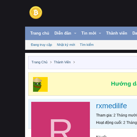
Trang chủ
Diễn đàn
Tin mới
Thành viên
Da
Đang truy cập
Nhật ký mới
Tìm kiếm
Trang Chủ
Thành Viên
Hướng dẫ
rxmedilife
R
Tham gia
2 Tháng mười
Hoạt động cuối
2 Tháng
Bài viết