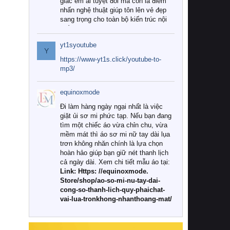
giác êm ái tuyệt đối mà còn là điểm
nhấn nghệ thuật giúp tôn lên vẻ đẹp
sang trọng cho toàn bộ kiến trúc nội
thất.
yt1syoutube
Tuy nhiên, giữa thị trường đa dạng
Y
với vô vàn thương hiệu và mẫu mã
https://www-yt1s.click/youtube-to-
như hiện nay, làm thế nào để chọn
mp3/
được những bộ chăn ga gối đệm cao
cấp thực sự chất lượng, phù hợp với
equinoxmode
khí hậu và nhu cầu sử dụng của gia
đình? Hãy cùng chúng tôi đi tìm lời
Đi làm hàng ngày ngại nhất là việc
giải đáp chi tiết qua bài viết dưới đây.
giặt ủi sơ mi phức tạp. Nếu bạn đang
tìm một chiếc áo vừa chỉn chu, vừa
1. Tại sao các gia đình hiện đại lại ưa
mềm mát thì áo sơ mi nữ tay dài lụa
chuộng chăn ga gối đệm cao cấp?
trơn không nhăn chính là lựa chọn
hoàn hảo giúp bạn giữ nét thanh lịch
Khác với các dòng sản phẩm thông
cả ngày dài. Xem chi tiết mẫu áo tại:
thường, những bộ chăn ga gối đệm
Link: Https: //equinoxmode.
cao cấp trải qua quy trình sản xuất
Store/shop/ao-so-mi-nu-tay-dai-
nghiêm ngặt từ khâu chọn lọc nguyên
cong-so-thanh-lich-quy-phaichat-
liệu tự nhiên đến công nghệ dệt
vai-lua-tronkhong-nhanthoang-mat/
nhuộm hiện đại không chứa hóa chất
độc hại. Khi sử dụng dòng sản phẩm
này, bạn sẽ cảm nhận rõ rệt sự khác