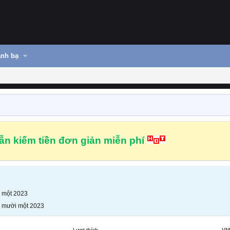
nh bạ
n kiếm tiền đơn giản miễn phí
 một 2023
 mười một 2023
Lượt thích
VN