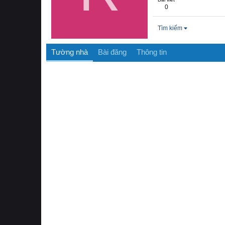
0
Tìm kiếm
Tường nhà
Bài đăng
Thông tin