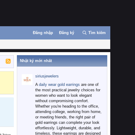
Đăng nhập
Đăng ký
Tìm kiếm
Nhật ký mới nhất
siriusjewelers
Binance
MEXC
A
daily wear gold earrings
are one of
the most practical jewelry choices for
women who want to look elegant
without compromising comfort.
Whether you're heading to the office,
attending college, working from home,
or meeting friends, the right pair of
gold earrings can complete your look
effortlessly. Lightweight, durable, and
timeless, these earrings are designed
B Token