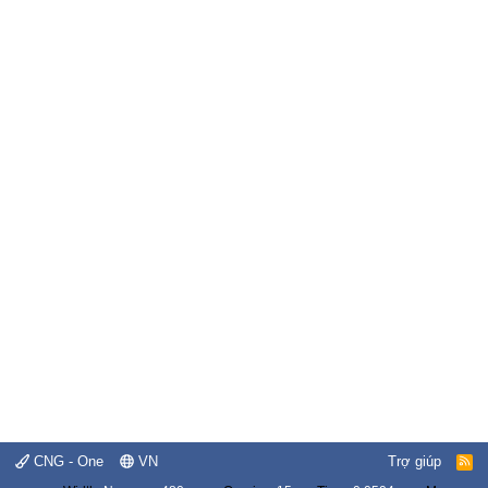
CNG - One
VN
Trợ giúp
R
S