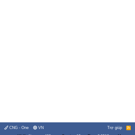
CNG - One
VN
Trợ giúp
R
S