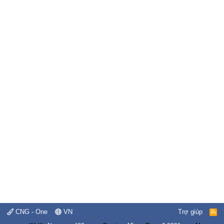
CNG - One
VN
Trợ giúp
R
S