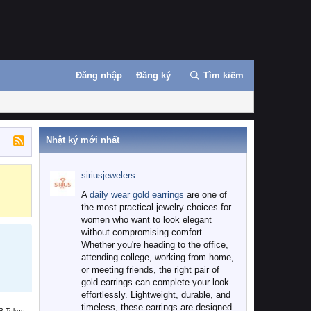
Đăng nhập
Đăng ký
Tìm kiếm
Nhật ký mới nhất
siriusjewelers
Binance
MEXC
A
daily wear gold earrings
are one of
the most practical jewelry choices for
women who want to look elegant
without compromising comfort.
Whether you're heading to the office,
attending college, working from home,
or meeting friends, the right pair of
gold earrings can complete your look
effortlessly. Lightweight, durable, and
timeless, these earrings are designed
B Token