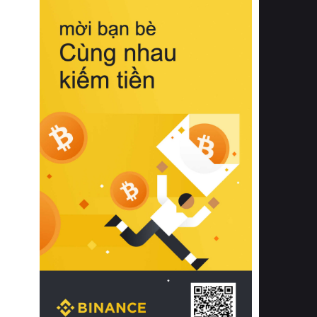
biệt từ bề mặt vải mềm mịn, khả năng
thoáng khí tuyệt vời cho đến độ đàn
hồi chuẩn xác của phần đệm nâng đỡ
cột sống.
Bên cạnh đó, việc lựa chọn các dòng
sản phẩm đạt chuẩn chất lượng quốc
tế còn giúp ngăn ngừa tình trạng kích
ứng da, hạn chế sự phát triển của vi
khuẩn và nấm mốc trong điều kiện
thời tiết nóng ẩm. Bạn có thể tìm hiểu
thêm các nghiên cứu khoa học về tác
động của giấc ngủ và môi trường
phòng ngủ đối với sức khỏe con
người tại Sleep Foundation (External
Link) để có cái nhìn toàn diện hơn.
2. Các tiêu chí vàng khi lựa chọn
chăn ga gối đệm cao cấp cho phòng
ngủ
Để sở hữu một bộ chăn ga gối đệm
cao cấp hoàn hảo cả về thẩm mỹ lẫn
công năng, người tiêu dùng cần cân
nhắc kỹ lưỡng các tiêu chí quan trọng