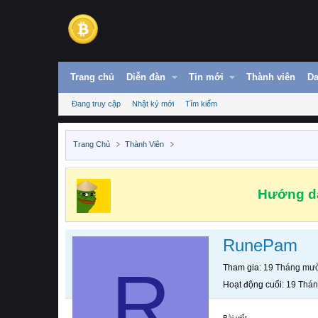
Trang chủ
Diễn đàn
Tin mới
Thành viên
Da
Đang truy cập
Nhật ký mới
Tìm kiếm
Trang Chủ
Thành Viên
Hướng dẫ
RunePam
R
Tham gia
19 Tháng mườ
Hoạt động cuối
19 Thán
Bài viết