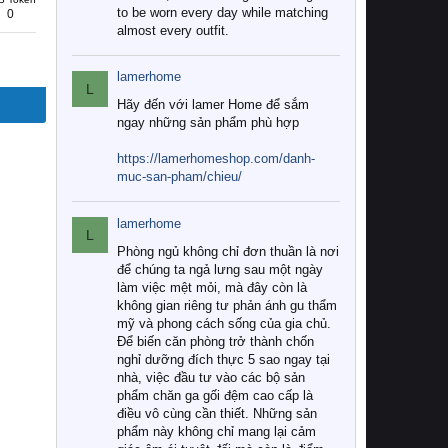
to be worn every day while matching
0
almost every outfit.
lamerhome
L
Hãy đến với lamer Home để sắm
ngay những sản phẩm phù hợp
https://lamerhomeshop.com/danh-
muc-san-pham/chieu/
lamerhome
L
Phòng ngủ không chỉ đơn thuần là nơi
để chúng ta ngả lưng sau một ngày
làm việc mệt mỏi, mà đây còn là
không gian riêng tư phản ánh gu thẩm
mỹ và phong cách sống của gia chủ.
Để biến căn phòng trở thành chốn
nghỉ dưỡng đích thực 5 sao ngay tại
nhà, việc đầu tư vào các bộ sản
phẩm chăn ga gối đệm cao cấp là
điều vô cùng cần thiết. Những sản
phẩm này không chỉ mang lại cảm