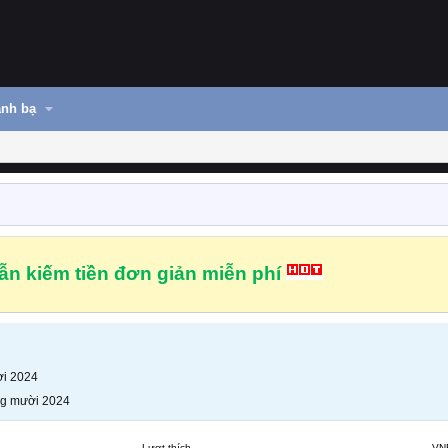
nh bạ
n kiếm tiền đơn giản miễn phí
i 2024
g mười 2024
Lượt thích
VN