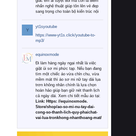
giác êm ái tuyệt đối mà còn là điểm
nhấn nghệ thuật giúp tôn lên vẻ đẹp
sang trọng cho toàn bộ kiến trúc nội
thất.
yt1syoutube
Tuy nhiên, giữa thị trường đa dạng
Y
với vô vàn thương hiệu và mẫu mã
https://www-yt1s.click/youtube-to-
như hiện nay, làm thế nào để chọn
mp3/
được những bộ chăn ga gối đệm cao
cấp thực sự chất lượng, phù hợp với
equinoxmode
khí hậu và nhu cầu sử dụng của gia
đình? Hãy cùng chúng tôi đi tìm lời
Đi làm hàng ngày ngại nhất là việc
giải đáp chi tiết qua bài viết dưới đây.
giặt ủi sơ mi phức tạp. Nếu bạn đang
tìm một chiếc áo vừa chỉn chu, vừa
1. Tại sao các gia đình hiện đại lại ưa
mềm mát thì áo sơ mi nữ tay dài lụa
chuộng chăn ga gối đệm cao cấp?
trơn không nhăn chính là lựa chọn
hoàn hảo giúp bạn giữ nét thanh lịch
Khác với các dòng sản phẩm thông
cả ngày dài. Xem chi tiết mẫu áo tại:
thường, những bộ chăn ga gối đệm
Link: Https: //equinoxmode.
cao cấp trải qua quy trình sản xuất
Store/shop/ao-so-mi-nu-tay-dai-
nghiêm ngặt từ khâu chọn lọc nguyên
cong-so-thanh-lich-quy-phaichat-
liệu tự nhiên đến công nghệ dệt
vai-lua-tronkhong-nhanthoang-mat/
nhuộm hiện đại không chứa hóa chất
độc hại. Khi sử dụng dòng sản phẩm
này, bạn sẽ cảm nhận rõ rệt sự khác