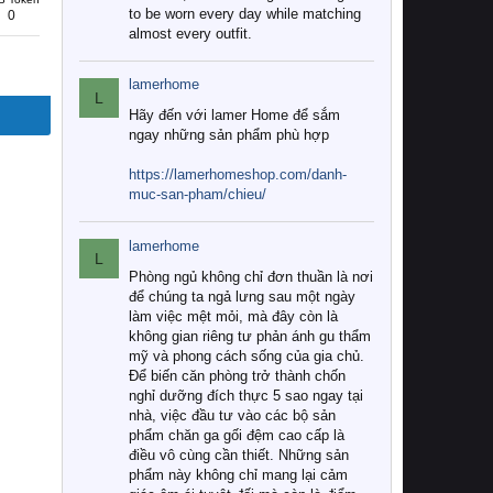
to be worn every day while matching
0
almost every outfit.
lamerhome
L
Hãy đến với lamer Home để sắm
ngay những sản phẩm phù hợp
https://lamerhomeshop.com/danh-
muc-san-pham/chieu/
lamerhome
L
Phòng ngủ không chỉ đơn thuần là nơi
để chúng ta ngả lưng sau một ngày
làm việc mệt mỏi, mà đây còn là
không gian riêng tư phản ánh gu thẩm
mỹ và phong cách sống của gia chủ.
Để biến căn phòng trở thành chốn
nghỉ dưỡng đích thực 5 sao ngay tại
nhà, việc đầu tư vào các bộ sản
phẩm chăn ga gối đệm cao cấp là
điều vô cùng cần thiết. Những sản
phẩm này không chỉ mang lại cảm