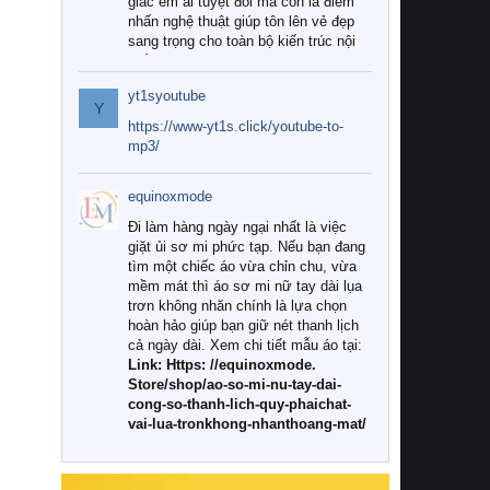
giác êm ái tuyệt đối mà còn là điểm
nhấn nghệ thuật giúp tôn lên vẻ đẹp
sang trọng cho toàn bộ kiến trúc nội
thất.
yt1syoutube
Tuy nhiên, giữa thị trường đa dạng
Y
với vô vàn thương hiệu và mẫu mã
https://www-yt1s.click/youtube-to-
như hiện nay, làm thế nào để chọn
mp3/
được những bộ chăn ga gối đệm cao
cấp thực sự chất lượng, phù hợp với
equinoxmode
khí hậu và nhu cầu sử dụng của gia
đình? Hãy cùng chúng tôi đi tìm lời
Đi làm hàng ngày ngại nhất là việc
giải đáp chi tiết qua bài viết dưới đây.
giặt ủi sơ mi phức tạp. Nếu bạn đang
tìm một chiếc áo vừa chỉn chu, vừa
1. Tại sao các gia đình hiện đại lại ưa
mềm mát thì áo sơ mi nữ tay dài lụa
chuộng chăn ga gối đệm cao cấp?
trơn không nhăn chính là lựa chọn
hoàn hảo giúp bạn giữ nét thanh lịch
Khác với các dòng sản phẩm thông
cả ngày dài. Xem chi tiết mẫu áo tại:
thường, những bộ chăn ga gối đệm
Link: Https: //equinoxmode.
cao cấp trải qua quy trình sản xuất
Store/shop/ao-so-mi-nu-tay-dai-
nghiêm ngặt từ khâu chọn lọc nguyên
cong-so-thanh-lich-quy-phaichat-
liệu tự nhiên đến công nghệ dệt
vai-lua-tronkhong-nhanthoang-mat/
nhuộm hiện đại không chứa hóa chất
độc hại. Khi sử dụng dòng sản phẩm
này, bạn sẽ cảm nhận rõ rệt sự khác