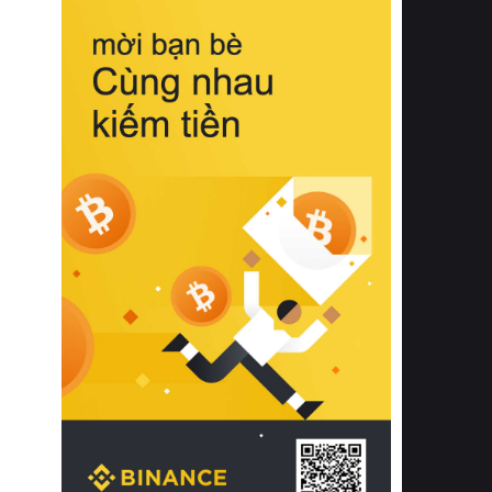
biệt từ bề mặt vải mềm mịn, khả năng
thoáng khí tuyệt vời cho đến độ đàn
hồi chuẩn xác của phần đệm nâng đỡ
cột sống.
Bên cạnh đó, việc lựa chọn các dòng
sản phẩm đạt chuẩn chất lượng quốc
tế còn giúp ngăn ngừa tình trạng kích
ứng da, hạn chế sự phát triển của vi
khuẩn và nấm mốc trong điều kiện
thời tiết nóng ẩm. Bạn có thể tìm hiểu
thêm các nghiên cứu khoa học về tác
động của giấc ngủ và môi trường
phòng ngủ đối với sức khỏe con
người tại Sleep Foundation (External
Link) để có cái nhìn toàn diện hơn.
2. Các tiêu chí vàng khi lựa chọn
chăn ga gối đệm cao cấp cho phòng
ngủ
Để sở hữu một bộ chăn ga gối đệm
cao cấp hoàn hảo cả về thẩm mỹ lẫn
công năng, người tiêu dùng cần cân
nhắc kỹ lưỡng các tiêu chí quan trọng