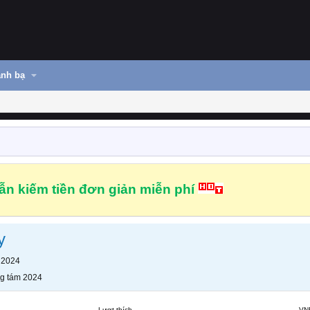
nh bạ
n kiếm tiền đơn giản miễn phí
y
 2024
g tám 2024
Lượt thích
VN