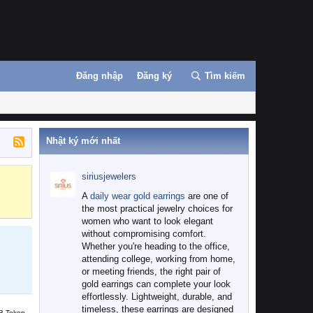
Đăng nhập
Đăng ký
Tìm kiếm
Nhật ký mới nhất
siriusjewelers
Binance
MEXC
A
daily wear gold earrings
are one of
the most practical jewelry choices for
women who want to look elegant
without compromising comfort.
Whether you're heading to the office,
attending college, working from home,
or meeting friends, the right pair of
gold earrings can complete your look
effortlessly. Lightweight, durable, and
timeless, these earrings are designed
B Token