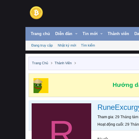
Trang chủ
Diễn đàn
Tin mới
Thành viên
Da
Đang truy cập
Nhật ký mới
Tìm kiếm
Trang Chủ
Thành Viên
Hướng dẫ
RuneExcurg
R
Tham gia
29 Tháng tám
Hoạt động cuối
29 Thán
Bài viết