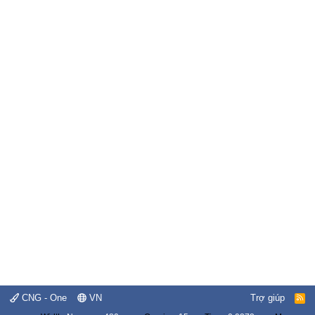
CNG - One
VN
Trợ giúp
R
S