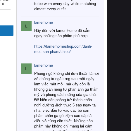
to be worn every day while matching
0
almost every outfit.
lamerhome
L
Hãy đến với lamer Home để sắm
ngay những sản phẩm phù hợp
https://lamerhomeshop.com/danh-
muc-san-pham/chieu/
lamerhome
L
Phòng ngủ không chỉ đơn thuần là nơi
để chúng ta ngả lưng sau một ngày
làm việc mệt mỏi, mà đây còn là
không gian riêng tư phản ánh gu thẩm
mỹ và phong cách sống của gia chủ.
Để biến căn phòng trở thành chốn
nghỉ dưỡng đích thực 5 sao ngay tại
nhà, việc đầu tư vào các bộ sản
phẩm chăn ga gối đệm cao cấp là
điều vô cùng cần thiết. Những sản
phẩm này không chỉ mang lại cảm