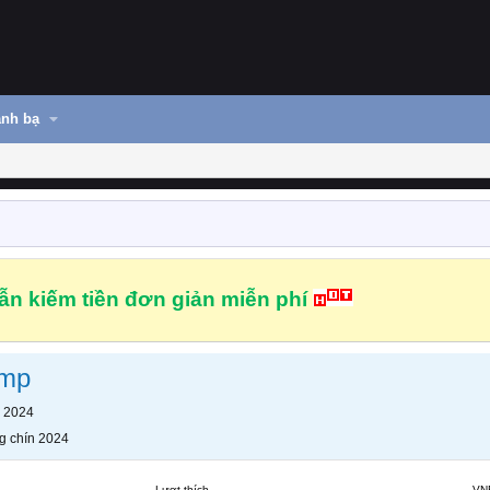
nh bạ
n kiếm tiền đơn giản miễn phí
amp
n 2024
g chín 2024
Lượt thích
VN