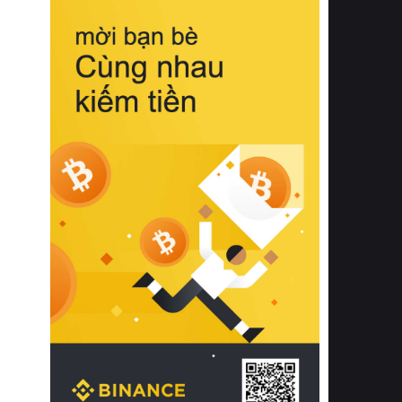
biệt từ bề mặt vải mềm mịn, khả năng
thoáng khí tuyệt vời cho đến độ đàn
hồi chuẩn xác của phần đệm nâng đỡ
cột sống.
Bên cạnh đó, việc lựa chọn các dòng
sản phẩm đạt chuẩn chất lượng quốc
tế còn giúp ngăn ngừa tình trạng kích
ứng da, hạn chế sự phát triển của vi
khuẩn và nấm mốc trong điều kiện
thời tiết nóng ẩm. Bạn có thể tìm hiểu
thêm các nghiên cứu khoa học về tác
động của giấc ngủ và môi trường
phòng ngủ đối với sức khỏe con
người tại Sleep Foundation (External
Link) để có cái nhìn toàn diện hơn.
2. Các tiêu chí vàng khi lựa chọn
chăn ga gối đệm cao cấp cho phòng
ngủ
Để sở hữu một bộ chăn ga gối đệm
cao cấp hoàn hảo cả về thẩm mỹ lẫn
công năng, người tiêu dùng cần cân
nhắc kỹ lưỡng các tiêu chí quan trọng