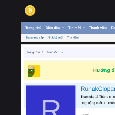
Trang chủ
Diễn đàn
Tin mới
Thành viên
Da
Đang truy cập
Nhật ký mới
Tìm kiếm
Trang Chủ
Thành Viên
Hướng dẫ
RunakClop
R
Tham gia
11 Tháng chí
Hoạt động cuối
11 Thán
Bài viết