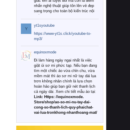
giác êm ái tuyệt đối mà còn là điểm
nhấn nghệ thuật giúp tôn lên vẻ đẹp
sang trọng cho toàn bộ kiến trúc nội
thất.
yt1syoutube
Tuy nhiên, giữa thị trường đa dạng
Y
với vô vàn thương hiệu và mẫu mã
https://www-yt1s.click/youtube-to-
như hiện nay, làm thế nào để chọn
mp3/
được những bộ chăn ga gối đệm cao
cấp thực sự chất lượng, phù hợp với
equinoxmode
khí hậu và nhu cầu sử dụng của gia
đình? Hãy cùng chúng tôi đi tìm lời
Đi làm hàng ngày ngại nhất là việc
giải đáp chi tiết qua bài viết dưới đây.
giặt ủi sơ mi phức tạp. Nếu bạn đang
tìm một chiếc áo vừa chỉn chu, vừa
1. Tại sao các gia đình hiện đại lại ưa
mềm mát thì áo sơ mi nữ tay dài lụa
chuộng chăn ga gối đệm cao cấp?
trơn không nhăn chính là lựa chọn
hoàn hảo giúp bạn giữ nét thanh lịch
Khác với các dòng sản phẩm thông
cả ngày dài. Xem chi tiết mẫu áo tại:
thường, những bộ chăn ga gối đệm
Link: Https: //equinoxmode.
cao cấp trải qua quy trình sản xuất
Store/shop/ao-so-mi-nu-tay-dai-
nghiêm ngặt từ khâu chọn lọc nguyên
cong-so-thanh-lich-quy-phaichat-
liệu tự nhiên đến công nghệ dệt
vai-lua-tronkhong-nhanthoang-mat/
nhuộm hiện đại không chứa hóa chất
độc hại. Khi sử dụng dòng sản phẩm
này, bạn sẽ cảm nhận rõ rệt sự khác