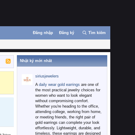
Đăng nhập
Đăng ký
Tìm kiếm
Nhật ký mới nhất
siriusjewelers
Binance
MEXC
A
daily wear gold earrings
are one of
the most practical jewelry choices for
women who want to look elegant
without compromising comfort.
Whether you're heading to the office,
attending college, working from home,
or meeting friends, the right pair of
gold earrings can complete your look
effortlessly. Lightweight, durable, and
timeless, these earrings are designed
B Token