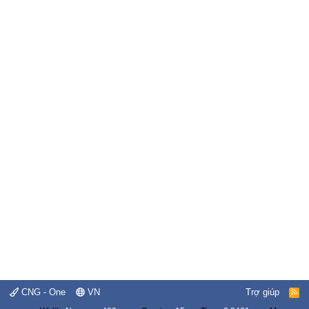
CNG - One
VN
Trợ giúp
R
S