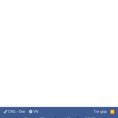
CNG - One
VN
Trợ giúp
R
S