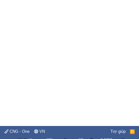
CNG - One
VN
Trợ giúp
R
S