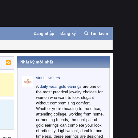
Đăng nhập
Đăng ký
Tìm kiếm
Nhật ký mới nhất
siriusjewelers
Binance
MEXC
A
daily wear gold earrings
are one of
the most practical jewelry choices for
women who want to look elegant
without compromising comfort.
Whether you're heading to the office,
attending college, working from home,
or meeting friends, the right pair of
gold earrings can complete your look
effortlessly. Lightweight, durable, and
timeless, these earrings are designed
B Token