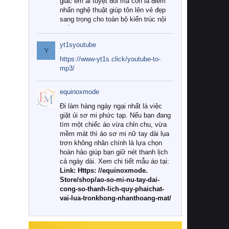
giác êm ái tuyệt đối mà còn là điểm
nhấn nghệ thuật giúp tôn lên vẻ đẹp
sang trọng cho toàn bộ kiến trúc nội
thất.
yt1syoutube
Tuy nhiên, giữa thị trường đa dạng
Y
với vô vàn thương hiệu và mẫu mã
https://www-yt1s.click/youtube-to-
như hiện nay, làm thế nào để chọn
mp3/
được những bộ chăn ga gối đệm cao
cấp thực sự chất lượng, phù hợp với
equinoxmode
khí hậu và nhu cầu sử dụng của gia
đình? Hãy cùng chúng tôi đi tìm lời
Đi làm hàng ngày ngại nhất là việc
giải đáp chi tiết qua bài viết dưới đây.
giặt ủi sơ mi phức tạp. Nếu bạn đang
tìm một chiếc áo vừa chỉn chu, vừa
1. Tại sao các gia đình hiện đại lại ưa
mềm mát thì áo sơ mi nữ tay dài lụa
chuộng chăn ga gối đệm cao cấp?
trơn không nhăn chính là lựa chọn
hoàn hảo giúp bạn giữ nét thanh lịch
Khác với các dòng sản phẩm thông
cả ngày dài. Xem chi tiết mẫu áo tại:
thường, những bộ chăn ga gối đệm
Link: Https: //equinoxmode.
cao cấp trải qua quy trình sản xuất
Store/shop/ao-so-mi-nu-tay-dai-
nghiêm ngặt từ khâu chọn lọc nguyên
cong-so-thanh-lich-quy-phaichat-
liệu tự nhiên đến công nghệ dệt
vai-lua-tronkhong-nhanthoang-mat/
nhuộm hiện đại không chứa hóa chất
độc hại. Khi sử dụng dòng sản phẩm
này, bạn sẽ cảm nhận rõ rệt sự khác