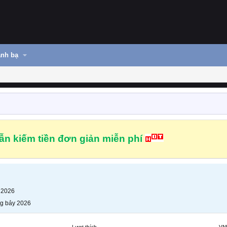
nh bạ
n kiếm tiền đơn giản miễn phí
 2026
g bảy 2026
Lượt thích
VN