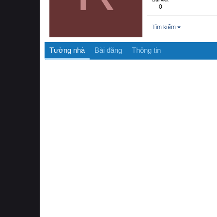
0
Tìm kiếm
Tường nhà
Bài đăng
Thông tin