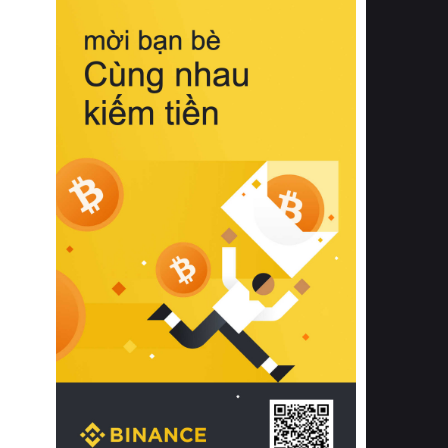
biệt từ bề mặt vải mềm mịn, khả năng
thoáng khí tuyệt vời cho đến độ đàn
hồi chuẩn xác của phần đệm nâng đỡ
cột sống.
Bên cạnh đó, việc lựa chọn các dòng
sản phẩm đạt chuẩn chất lượng quốc
tế còn giúp ngăn ngừa tình trạng kích
ứng da, hạn chế sự phát triển của vi
khuẩn và nấm mốc trong điều kiện
thời tiết nóng ẩm. Bạn có thể tìm hiểu
thêm các nghiên cứu khoa học về tác
động của giấc ngủ và môi trường
phòng ngủ đối với sức khỏe con
người tại Sleep Foundation (External
Link) để có cái nhìn toàn diện hơn.
2. Các tiêu chí vàng khi lựa chọn
chăn ga gối đệm cao cấp cho phòng
ngủ
Để sở hữu một bộ chăn ga gối đệm
cao cấp hoàn hảo cả về thẩm mỹ lẫn
công năng, người tiêu dùng cần cân
nhắc kỹ lưỡng các tiêu chí quan trọng