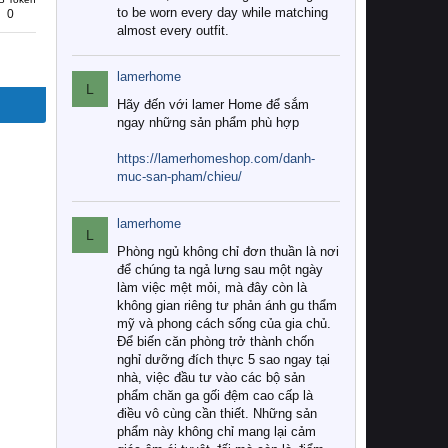
to be worn every day while matching
0
almost every outfit.
lamerhome
L
Hãy đến với lamer Home để sắm
ngay những sản phẩm phù hợp
https://lamerhomeshop.com/danh-
muc-san-pham/chieu/
lamerhome
L
Phòng ngủ không chỉ đơn thuần là nơi
để chúng ta ngả lưng sau một ngày
làm việc mệt mỏi, mà đây còn là
không gian riêng tư phản ánh gu thẩm
mỹ và phong cách sống của gia chủ.
Để biến căn phòng trở thành chốn
nghỉ dưỡng đích thực 5 sao ngay tại
nhà, việc đầu tư vào các bộ sản
phẩm chăn ga gối đệm cao cấp là
điều vô cùng cần thiết. Những sản
phẩm này không chỉ mang lại cảm