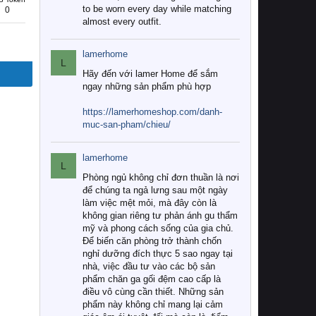
to be worn every day while matching
0
almost every outfit.
lamerhome
L
Hãy đến với lamer Home để sắm
ngay những sản phẩm phù hợp
https://lamerhomeshop.com/danh-
muc-san-pham/chieu/
lamerhome
L
Phòng ngủ không chỉ đơn thuần là nơi
để chúng ta ngả lưng sau một ngày
làm việc mệt mỏi, mà đây còn là
không gian riêng tư phản ánh gu thẩm
mỹ và phong cách sống của gia chủ.
Để biến căn phòng trở thành chốn
nghỉ dưỡng đích thực 5 sao ngay tại
nhà, việc đầu tư vào các bộ sản
phẩm chăn ga gối đệm cao cấp là
điều vô cùng cần thiết. Những sản
phẩm này không chỉ mang lại cảm