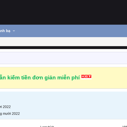
nh bạ
n kiếm tiền đơn giản miễn phí
i 2022
g mười 2022
Lượt thích
VN