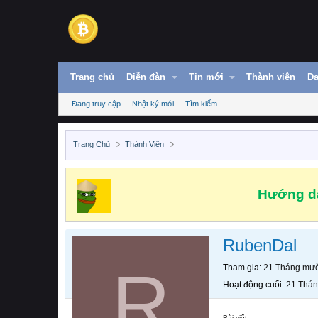
Trang chủ
Diễn đàn
Tin mới
Thành viên
Da
Đang truy cập
Nhật ký mới
Tìm kiếm
Trang Chủ
Thành Viên
Hướng dẫ
RubenDal
R
Tham gia
21 Tháng mườ
Hoạt động cuối
21 Thán
Bài viết