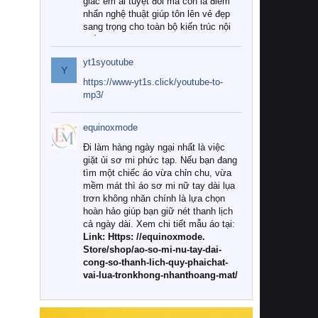
giác êm ái tuyệt đối mà còn là điểm
nhấn nghệ thuật giúp tôn lên vẻ đẹp
sang trọng cho toàn bộ kiến trúc nội
thất.
yt1syoutube
Tuy nhiên, giữa thị trường đa dạng
Y
với vô vàn thương hiệu và mẫu mã
https://www-yt1s.click/youtube-to-
như hiện nay, làm thế nào để chọn
mp3/
được những bộ chăn ga gối đệm cao
cấp thực sự chất lượng, phù hợp với
equinoxmode
khí hậu và nhu cầu sử dụng của gia
đình? Hãy cùng chúng tôi đi tìm lời
Đi làm hàng ngày ngại nhất là việc
giải đáp chi tiết qua bài viết dưới đây.
giặt ủi sơ mi phức tạp. Nếu bạn đang
tìm một chiếc áo vừa chỉn chu, vừa
1. Tại sao các gia đình hiện đại lại ưa
mềm mát thì áo sơ mi nữ tay dài lụa
chuộng chăn ga gối đệm cao cấp?
trơn không nhăn chính là lựa chọn
hoàn hảo giúp bạn giữ nét thanh lịch
Khác với các dòng sản phẩm thông
cả ngày dài. Xem chi tiết mẫu áo tại:
thường, những bộ chăn ga gối đệm
Link: Https: //equinoxmode.
cao cấp trải qua quy trình sản xuất
Store/shop/ao-so-mi-nu-tay-dai-
nghiêm ngặt từ khâu chọn lọc nguyên
cong-so-thanh-lich-quy-phaichat-
liệu tự nhiên đến công nghệ dệt
vai-lua-tronkhong-nhanthoang-mat/
nhuộm hiện đại không chứa hóa chất
độc hại. Khi sử dụng dòng sản phẩm
này, bạn sẽ cảm nhận rõ rệt sự khác