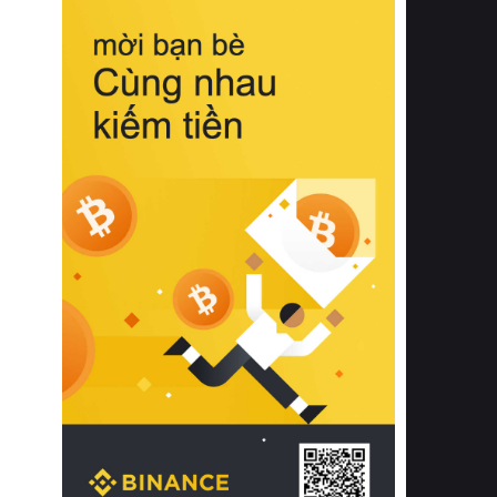
biệt từ bề mặt vải mềm mịn, khả năng
thoáng khí tuyệt vời cho đến độ đàn
hồi chuẩn xác của phần đệm nâng đỡ
cột sống.
Bên cạnh đó, việc lựa chọn các dòng
sản phẩm đạt chuẩn chất lượng quốc
tế còn giúp ngăn ngừa tình trạng kích
ứng da, hạn chế sự phát triển của vi
khuẩn và nấm mốc trong điều kiện
thời tiết nóng ẩm. Bạn có thể tìm hiểu
thêm các nghiên cứu khoa học về tác
động của giấc ngủ và môi trường
phòng ngủ đối với sức khỏe con
người tại Sleep Foundation (External
Link) để có cái nhìn toàn diện hơn.
2. Các tiêu chí vàng khi lựa chọn
chăn ga gối đệm cao cấp cho phòng
ngủ
Để sở hữu một bộ chăn ga gối đệm
cao cấp hoàn hảo cả về thẩm mỹ lẫn
công năng, người tiêu dùng cần cân
nhắc kỹ lưỡng các tiêu chí quan trọng