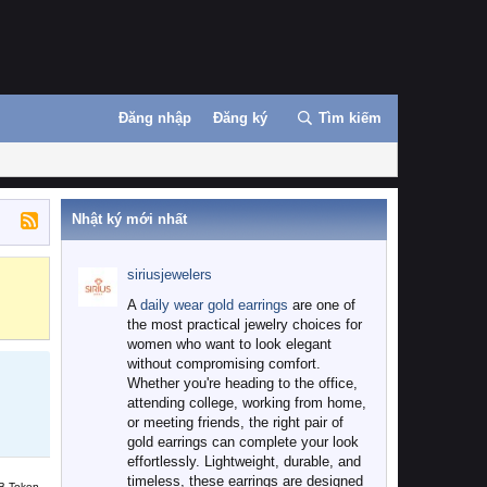
Đăng nhập
Đăng ký
Tìm kiếm
Nhật ký mới nhất
siriusjewelers
Binance
MEXC
A
daily wear gold earrings
are one of
the most practical jewelry choices for
women who want to look elegant
without compromising comfort.
Whether you're heading to the office,
attending college, working from home,
or meeting friends, the right pair of
gold earrings can complete your look
effortlessly. Lightweight, durable, and
timeless, these earrings are designed
B Token