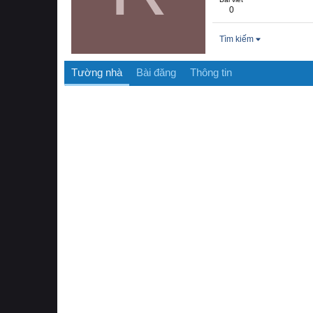
0
Tìm kiếm
Tường nhà
Bài đăng
Thông tin