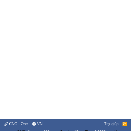
CNG - One
VN
Trợ giúp
R
S