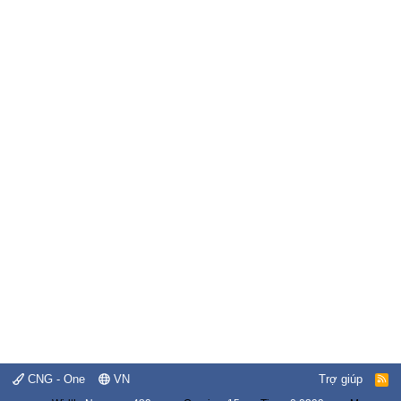
CNG - One
VN
Trợ giúp
R
S