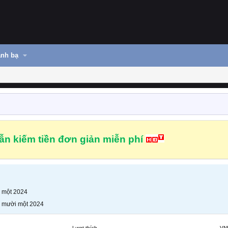
nh bạ
n kiếm tiền đơn giản miễn phí
 một 2024
 mười một 2024
Lượt thích
VN