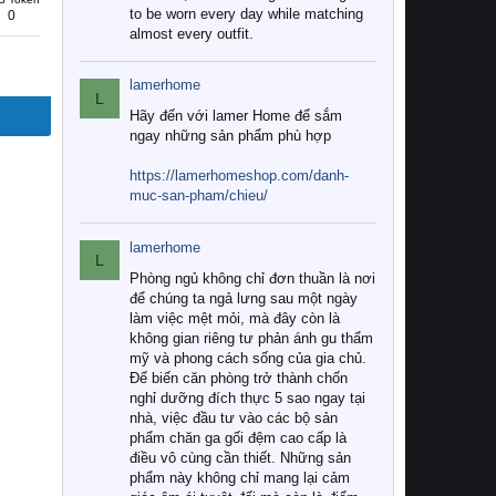
to be worn every day while matching
0
almost every outfit.
lamerhome
L
Hãy đến với lamer Home để sắm
ngay những sản phẩm phù hợp
https://lamerhomeshop.com/danh-
muc-san-pham/chieu/
lamerhome
L
Phòng ngủ không chỉ đơn thuần là nơi
để chúng ta ngả lưng sau một ngày
làm việc mệt mỏi, mà đây còn là
không gian riêng tư phản ánh gu thẩm
mỹ và phong cách sống của gia chủ.
Để biến căn phòng trở thành chốn
nghỉ dưỡng đích thực 5 sao ngay tại
nhà, việc đầu tư vào các bộ sản
phẩm chăn ga gối đệm cao cấp là
điều vô cùng cần thiết. Những sản
phẩm này không chỉ mang lại cảm