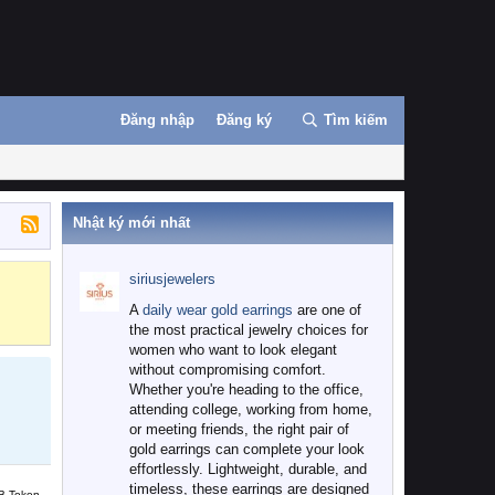
Đăng nhập
Đăng ký
Tìm kiếm
Nhật ký mới nhất
siriusjewelers
Binance
MEXC
A
daily wear gold earrings
are one of
the most practical jewelry choices for
women who want to look elegant
without compromising comfort.
Whether you're heading to the office,
attending college, working from home,
or meeting friends, the right pair of
gold earrings can complete your look
effortlessly. Lightweight, durable, and
timeless, these earrings are designed
B Token