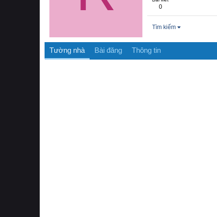
0
Tìm kiếm
Tường nhà
Bài đăng
Thông tin