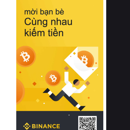
biệt từ bề mặt vải mềm mịn, khả năng
thoáng khí tuyệt vời cho đến độ đàn
hồi chuẩn xác của phần đệm nâng đỡ
cột sống.
Bên cạnh đó, việc lựa chọn các dòng
sản phẩm đạt chuẩn chất lượng quốc
tế còn giúp ngăn ngừa tình trạng kích
ứng da, hạn chế sự phát triển của vi
khuẩn và nấm mốc trong điều kiện
thời tiết nóng ẩm. Bạn có thể tìm hiểu
thêm các nghiên cứu khoa học về tác
động của giấc ngủ và môi trường
phòng ngủ đối với sức khỏe con
người tại Sleep Foundation (External
Link) để có cái nhìn toàn diện hơn.
2. Các tiêu chí vàng khi lựa chọn
chăn ga gối đệm cao cấp cho phòng
ngủ
Để sở hữu một bộ chăn ga gối đệm
cao cấp hoàn hảo cả về thẩm mỹ lẫn
công năng, người tiêu dùng cần cân
nhắc kỹ lưỡng các tiêu chí quan trọng