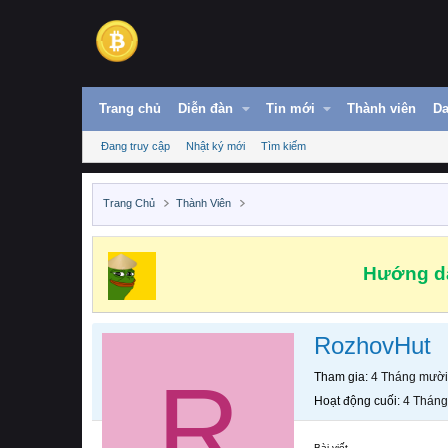
Trang chủ
Diễn đàn
Tin mới
Thành viên
Da
Đang truy cập
Nhật ký mới
Tìm kiếm
Trang Chủ
Thành Viên
Hướng dẫ
RozhovHut
R
Tham gia
4 Tháng mười
Hoạt động cuối
4 Tháng
Bài viết