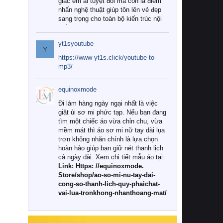
giác êm ái tuyệt đối mà còn là điểm
nhấn nghệ thuật giúp tôn lên vẻ đẹp
sang trọng cho toàn bộ kiến trúc nội
thất.
yt1syoutube
Tuy nhiên, giữa thị trường đa dạng
Y
với vô vàn thương hiệu và mẫu mã
https://www-yt1s.click/youtube-to-
như hiện nay, làm thế nào để chọn
mp3/
được những bộ chăn ga gối đệm cao
cấp thực sự chất lượng, phù hợp với
equinoxmode
khí hậu và nhu cầu sử dụng của gia
đình? Hãy cùng chúng tôi đi tìm lời
Đi làm hàng ngày ngại nhất là việc
giải đáp chi tiết qua bài viết dưới đây.
giặt ủi sơ mi phức tạp. Nếu bạn đang
tìm một chiếc áo vừa chỉn chu, vừa
1. Tại sao các gia đình hiện đại lại ưa
mềm mát thì áo sơ mi nữ tay dài lụa
chuộng chăn ga gối đệm cao cấp?
trơn không nhăn chính là lựa chọn
hoàn hảo giúp bạn giữ nét thanh lịch
Khác với các dòng sản phẩm thông
cả ngày dài. Xem chi tiết mẫu áo tại:
thường, những bộ chăn ga gối đệm
Link: Https: //equinoxmode.
cao cấp trải qua quy trình sản xuất
Store/shop/ao-so-mi-nu-tay-dai-
nghiêm ngặt từ khâu chọn lọc nguyên
cong-so-thanh-lich-quy-phaichat-
liệu tự nhiên đến công nghệ dệt
vai-lua-tronkhong-nhanthoang-mat/
nhuộm hiện đại không chứa hóa chất
độc hại. Khi sử dụng dòng sản phẩm
này, bạn sẽ cảm nhận rõ rệt sự khác