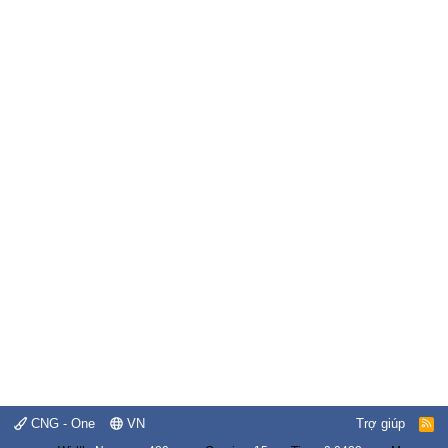
CNG - One
VN
Trợ giúp
R
S