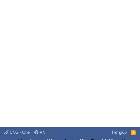
CNG - One
VN
Trợ giúp
R
S