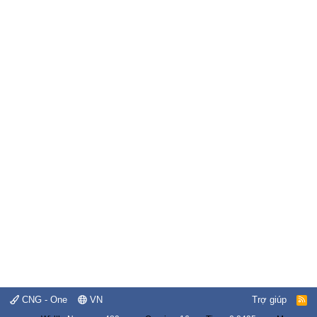
CNG - One
VN
Trợ giúp
R
S