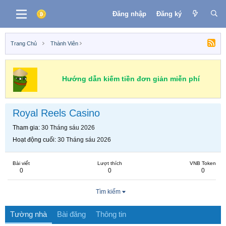
Đăng nhập
Đăng ký
Trang Chủ
Thành Viên
Hướng dẫn kiếm tiền đơn giản miễn phí
Royal Reels Casino
Tham gia
30 Tháng sáu 2026
Hoạt động cuối
30 Tháng sáu 2026
Bài viết
Lượt thích
VNB Token
0
0
0
Tìm kiếm
Tường nhà
Bài đăng
Thông tin