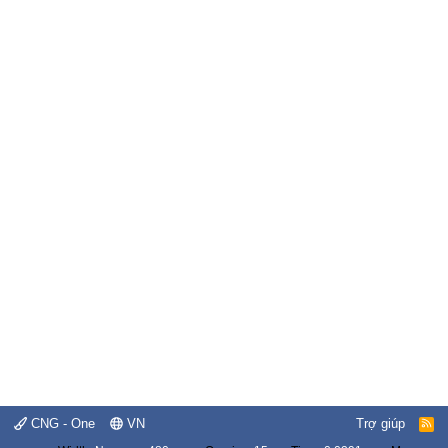
CNG - One
VN
Trợ giúp
R
S