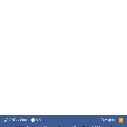
CNG - One
VN
Trợ giúp
R
S