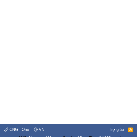
CNG - One
VN
Trợ giúp
R
S