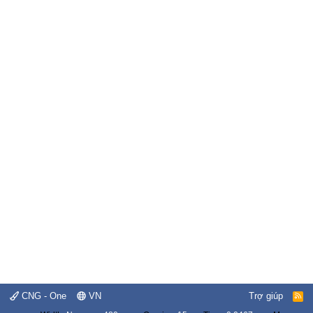
CNG - One
VN
Trợ giúp
R
S