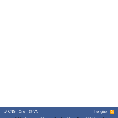
CNG - One
VN
Trợ giúp
R
S