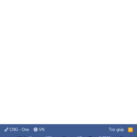
CNG - One
VN
Trợ giúp
R
S