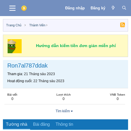
Đăng nhập
Đăng ký
Trang Chủ
Thành Viên
Hướng dẫn kiếm tiền đơn giản miễn phí
Ron7al787ddak
Tham gia
21 Tháng sáu 2023
Hoạt động cuối
22 Tháng sáu 2023
Bài viết
Lượt thích
VNB Token
0
0
0
Tìm kiếm
Tường nhà
Bài đăng
Thông tin