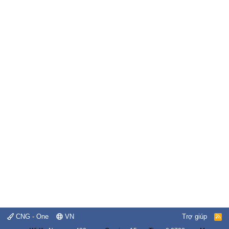
CNG - One
VN
Trợ giúp
R
S