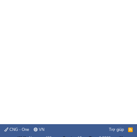
CNG - One
VN
Trợ giúp
R
S