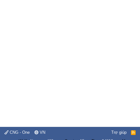
CNG - One
VN
Trợ giúp
R
S