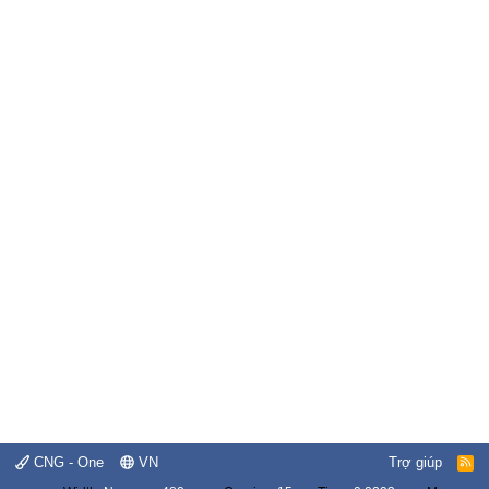
CNG - One
VN
Trợ giúp
R
S