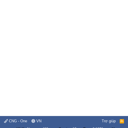
CNG - One
VN
Trợ giúp
R
S