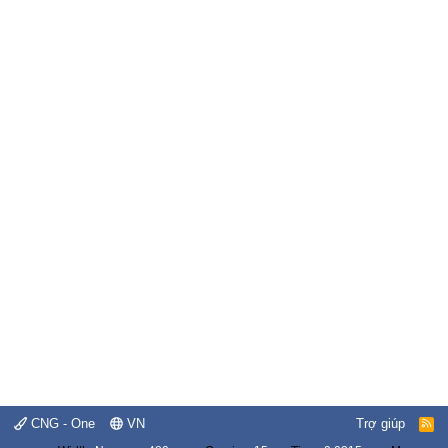
CNG - One
VN
Trợ giúp
R
S