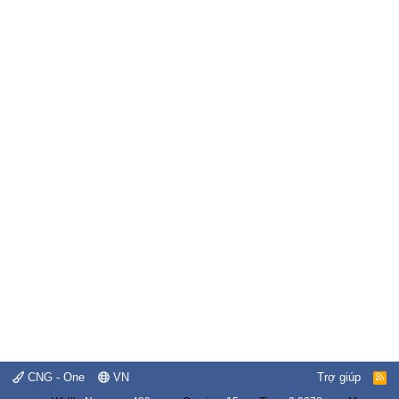
CNG - One
VN
Trợ giúp
R
S