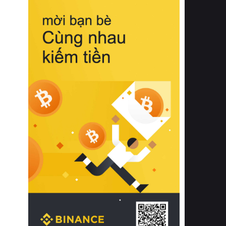
biệt từ bề mặt vải mềm mịn, khả năng
thoáng khí tuyệt vời cho đến độ đàn
hồi chuẩn xác của phần đệm nâng đỡ
cột sống.
Bên cạnh đó, việc lựa chọn các dòng
sản phẩm đạt chuẩn chất lượng quốc
tế còn giúp ngăn ngừa tình trạng kích
ứng da, hạn chế sự phát triển của vi
khuẩn và nấm mốc trong điều kiện
thời tiết nóng ẩm. Bạn có thể tìm hiểu
thêm các nghiên cứu khoa học về tác
động của giấc ngủ và môi trường
phòng ngủ đối với sức khỏe con
người tại Sleep Foundation (External
Link) để có cái nhìn toàn diện hơn.
2. Các tiêu chí vàng khi lựa chọn
chăn ga gối đệm cao cấp cho phòng
ngủ
Để sở hữu một bộ chăn ga gối đệm
cao cấp hoàn hảo cả về thẩm mỹ lẫn
công năng, người tiêu dùng cần cân
nhắc kỹ lưỡng các tiêu chí quan trọng