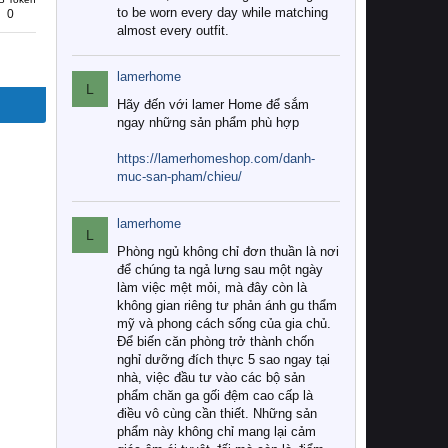
to be worn every day while matching
0
almost every outfit.
lamerhome
L
Hãy đến với lamer Home để sắm
ngay những sản phẩm phù hợp
https://lamerhomeshop.com/danh-
muc-san-pham/chieu/
lamerhome
L
Phòng ngủ không chỉ đơn thuần là nơi
để chúng ta ngả lưng sau một ngày
làm việc mệt mỏi, mà đây còn là
không gian riêng tư phản ánh gu thẩm
mỹ và phong cách sống của gia chủ.
Để biến căn phòng trở thành chốn
nghỉ dưỡng đích thực 5 sao ngay tại
nhà, việc đầu tư vào các bộ sản
phẩm chăn ga gối đệm cao cấp là
điều vô cùng cần thiết. Những sản
phẩm này không chỉ mang lại cảm