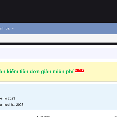
nh bạ
n kiếm tiền đơn giản miễn phí
i hai 2023
g mười hai 2023
Lượt thích
VN