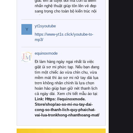
giác êm ái tuyệt đối mà còn là điểm
nhấn nghệ thuật giúp tôn lên vẻ đẹp
sang trọng cho toàn bộ kiến trúc nội
thất.
yt1syoutube
Tuy nhiên, giữa thị trường đa dạng
Y
với vô vàn thương hiệu và mẫu mã
https://www-yt1s.click/youtube-to-
như hiện nay, làm thế nào để chọn
mp3/
được những bộ chăn ga gối đệm cao
cấp thực sự chất lượng, phù hợp với
equinoxmode
khí hậu và nhu cầu sử dụng của gia
đình? Hãy cùng chúng tôi đi tìm lời
Đi làm hàng ngày ngại nhất là việc
giải đáp chi tiết qua bài viết dưới đây.
giặt ủi sơ mi phức tạp. Nếu bạn đang
tìm một chiếc áo vừa chỉn chu, vừa
1. Tại sao các gia đình hiện đại lại ưa
mềm mát thì áo sơ mi nữ tay dài lụa
chuộng chăn ga gối đệm cao cấp?
trơn không nhăn chính là lựa chọn
hoàn hảo giúp bạn giữ nét thanh lịch
Khác với các dòng sản phẩm thông
cả ngày dài. Xem chi tiết mẫu áo tại:
thường, những bộ chăn ga gối đệm
Link: Https: //equinoxmode.
cao cấp trải qua quy trình sản xuất
Store/shop/ao-so-mi-nu-tay-dai-
nghiêm ngặt từ khâu chọn lọc nguyên
cong-so-thanh-lich-quy-phaichat-
liệu tự nhiên đến công nghệ dệt
vai-lua-tronkhong-nhanthoang-mat/
nhuộm hiện đại không chứa hóa chất
độc hại. Khi sử dụng dòng sản phẩm
này, bạn sẽ cảm nhận rõ rệt sự khác