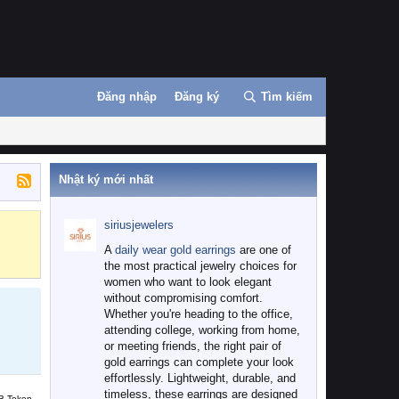
Đăng nhập
Đăng ký
Tìm kiếm
Nhật ký mới nhất
siriusjewelers
Binance
MEXC
A
daily wear gold earrings
are one of
the most practical jewelry choices for
women who want to look elegant
without compromising comfort.
Whether you're heading to the office,
attending college, working from home,
or meeting friends, the right pair of
gold earrings can complete your look
effortlessly. Lightweight, durable, and
timeless, these earrings are designed
B Token