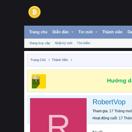
Trang chủ
Diễn đàn
Tin mới
Thành viên
Da
Đang truy cập
Nhật ký mới
Tìm kiếm
Trang Chủ
Thành Viên
Hướng dẫ
RobertVop
R
Tham gia
17 Tháng mườ
Hoạt động cuối
17 Thán
Bài viết