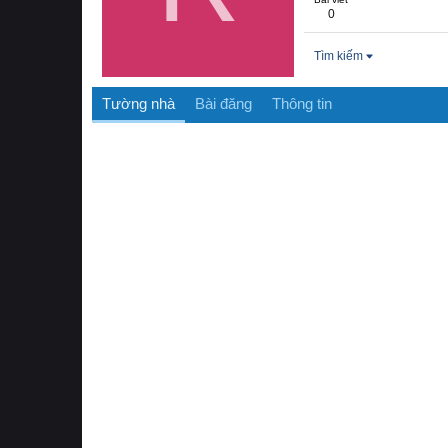
0
Tìm kiếm
Tường nhà
Bài đăng
Thông tin